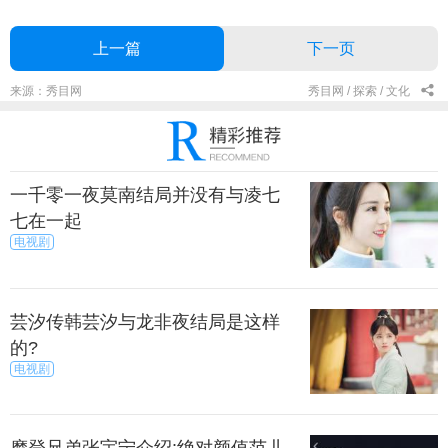
上一篇
下一页
来源：秀目网
秀目网 /
探索 /
文化
一千零一夜莫南结局并没有与凌七
七在一起
电视剧
芸汐传韩芸汐与龙非夜结局是这样
的?
电视剧