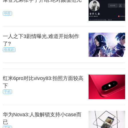
摩登兄弟张宇宁介绍:绝对颜值范儿
明星
一人之下3剧情曝光,难道开始制作
了?
电视剧
红米6pro对比vivoy83:拍照方面较高
下
手机
华为Nova3:人脸解锁支持小case而
已
手机