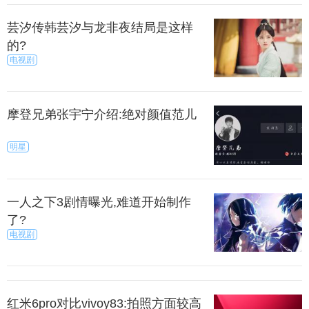
示衷心的感谢和热烈的欢迎!
芸汐传韩芸汐与龙非夜结局是这样
的?
时此刻我感到万分高兴!我感谢亲朋好友对我们家一
电视剧
如既往的帮助，支持与信任。今天，大家欢聚一堂，
我们在这里给予这一对新人最美好的祝福!祝他们新婚
快乐，百年好合，早日成婚!
摩登兄弟张宇宁介绍:绝对颜值范儿
上一篇
下一页
明星
来源：暮暮
秀目网 /
探索 /
文化
一人之下3剧情曝光,难道开始制作
了?
电视剧
红米6pro对比vivoy83:拍照方面较高