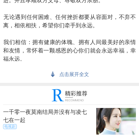
进。并且孝顺双方父母、尊敬双方亲朋。
论遇到任何困难、任何挫折都要从容面对，不弃不
离，相依相扶，希望你们牵手到永远。
们相信：拥有健康的体魄、拥有人间最美好的亲情
和友情，常怀着一颗感恩的心你们就会永远幸福，幸
福永远。
点击展开全文
方家长订婚致辞二
敬的各位来宾、亲戚朋友：
家好!
一千零一夜莫南结局并没有与凌七
七在一起
先，我感谢各位亲友来到这里参加我儿子xx和xx的
电视剧
订婚仪式，我谨代表全家以及亲家对你们的到来，表