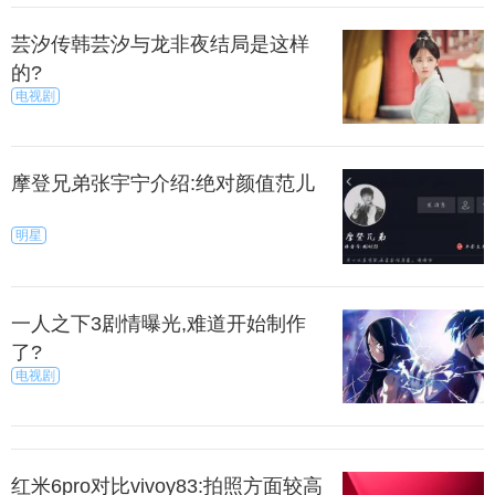
芸汐传韩芸汐与龙非夜结局是这样
的?
电视剧
摩登兄弟张宇宁介绍:绝对颜值范儿
明星
一人之下3剧情曝光,难道开始制作
了?
电视剧
红米6pro对比vivoy83:拍照方面较高