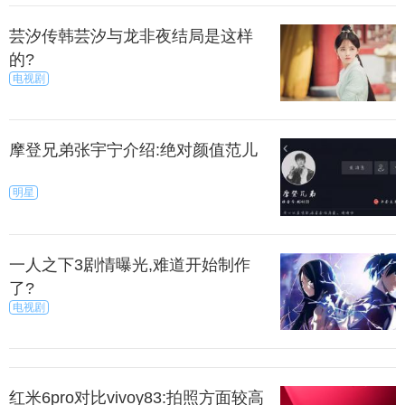
芸汐传韩芸汐与龙非夜结局是这样
的?
电视剧
摩登兄弟张宇宁介绍:绝对颜值范儿
青尖椒、大葱、香菜等切成细末，纳入碗内，加入
酱油、味精、醋调成一种蘸汁，因这种蘸汁味辛辣，
明星
故称为老虎菜。其实老虎菜不仅可以用作菜品的蘸
汁，而且本身也可以单独作为一种小菜供人们享用。
一人之下3剧情曝光,难道开始制作
了?
上一篇
下一页
电视剧
来源：今日临沂
秀目网 /
探索 /
地理
红米6pro对比vivoy83:拍照方面较高