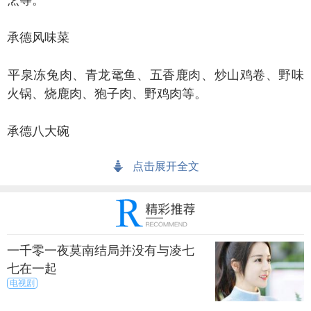
烹等。
德风味菜
泉冻兔肉、青龙鼋鱼、五香鹿肉、炒山鸡卷、野味
火锅、烧鹿肉、狍子肉、野鸡肉等。
德八大碗
点击展开全文
德老虎菜
一千零一夜莫南结局并没有与凌七
七在一起
电视剧