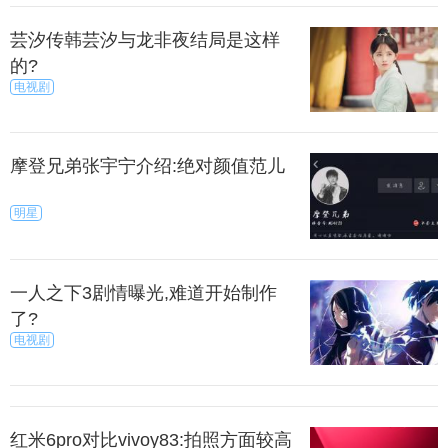
匆促离开，事后跺脚不已……其实这时，你只需放
芸汐传韩芸汐与龙非夜结局是这样
的?
下自己的矜持，大方自在而有礼貌地回应：“啊，我有
电视剧
点意外呢！谢谢你的邀请，我可以考虑一下吗？”
上一篇
下一页
摩登兄弟张宇宁介绍:绝对颜值范儿
来源：暮暮
秀目网 /
探索 /
文化
明星
一人之下3剧情曝光,难道开始制作
了?
电视剧
红米6pro对比vivoy83:拍照方面较高