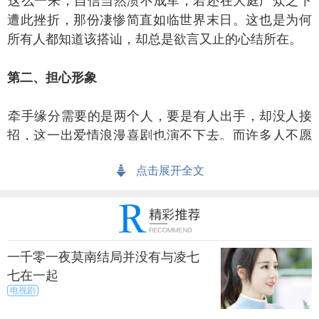
么一来，自信当然溃不成军，若还在大庭广众之下
遭此挫折，那份凄惨简直如临世界末日。这也是为何
所有人都知道该搭讪，却总是欲言又止的心结所在。
二、担心形象
手缘分需要的是两个人，要是有人出手，却没人接
招，这一出爱情浪漫喜剧也演不下去。而许多人不愿
善意回应异性的搭讪，是源于心中的另一个想法作
点击展开全文
祟：好女孩是不该随便和陌生人说话的。
万一我答应了，对方可能会觉得我很随便。)所以，很
多女人即使心动，却宁死也不肯行动。
一千零一夜莫南结局并没有与凌七
呵，别闹了！别人对你的印象取决于你如何回应，
七在一起
而不是你如何答应。我见过不少女性，碰到男人善意
电视剧
搭讪时，慌张答着“不，我还有事……”