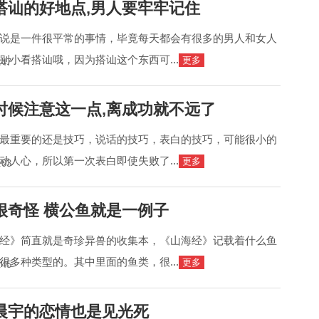
搭讪的好地点,男人要牢牢记住
说是一件很平常的事情，毕竟每天都会有很多的男人和女人
别小看搭讪哦，因为搭讪这个东西可...
更多
:47
时候注意这一点,离成功就不远了
最重要的还是技巧，说话的技巧，表白的技巧，可能很小的
动人心，所以第一次表白即使失败了...
更多
:03
很奇怪 横公鱼就是一例子
经》简直就是奇珍异兽的收集本，《山海经》记载着什么鱼
很多种类型的。其中里面的鱼类，很...
更多
:45
晨宇的恋情也是见光死