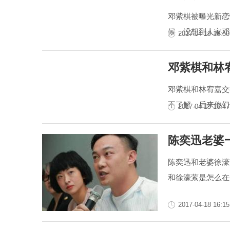
邓紫棋被曝光新恋
候，没想到人家邓
2017-04-19 16:50
邓紫棋和林
邓紫棋和林宥嘉交
不了解，后来他们
2017-04-19 16:47
陈奕迅老婆
陈奕迅和老婆徐濠
和徐濠萦是怎么在
2017-04-18 16:15