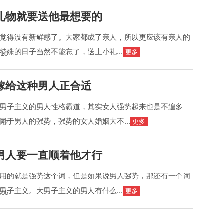
礼物就要送他最想要的
觉得没有新鲜感了。大家都成了亲人，所以更应该有亲人的
特殊的日子当然不能忘了，送上小礼...
更多
:10
嫁给这种男人正合适
男子主义的男人性格霸道，其实女人强势起来也是不遑多
同于男人的强势，强势的女人婚姻大不...
更多
:42
男人要一直顺着他才行
用的就是强势这个词，但是如果说男人强势，那还有一个词
男子主义。大男子主义的男人有什么...
更多
:05