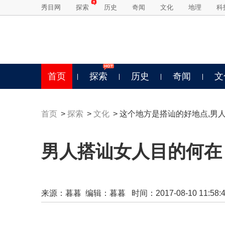
秀目网
探索
历史
奇闻
文化
地理
科
首页
探索
历史
奇闻
文
首页
>
探索
>
文化
> 这个地方是搭讪的好地点,男
男人搭讪女人目的何在
来源：
暮暮
编辑：暮暮 时间：2017-08-10 11:58:4