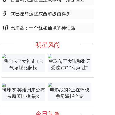
来巴厘岛这些东西超级值得买
巴厘岛：一个犹如仙境的神仙岛
明星风尚
我们来了女神走T台
鲛珠传王大陆和张天
气场堪比超模
爱这对CP有点"甜"
蜘蛛侠:英雄归来公布
电影战狼2正在热映
最新美国版海报
票房海报合集
今日头条