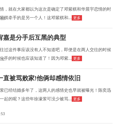
情，就在大家都以为这次是确定了邓紫棋和华晨宇恋情的时
紫棋牵手的是另一个人！这邓紫棋和...
更多
:15
宥嘉是分手后互黑的典型
往过这件事应该没有人不知道吧，即便是在两人交往的时候
分手的时候也应该知道了！因为邓紫...
更多
:32
一直被骂败家!他俩却感情依旧
萦已经结婚多年了，这两人的感情史也早就被曝光！陈奕迅
一起的呢？这些年徐濠萦可没少被骂...
更多
:53