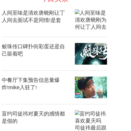
人间至味是清欢唐晓刚让丁
人间去面试不是同情!是套
路!
鲛珠传口碑扑街彩蛋还是自
己留着吧
中餐厅下集预告信息量爆
炸!mike入驻了!
盲约司徒祎对夏天的感情都
是假的