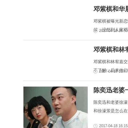
邓紫棋和华
邓紫棋被曝光新恋
候，没想到人家邓
2017-04-19 16:50
邓紫棋和林
邓紫棋和林宥嘉交
不了解，后来他们
2017-04-19 16:47
陈奕迅老婆
陈奕迅和老婆徐濠
和徐濠萦是怎么在
2017-04-18 16:15