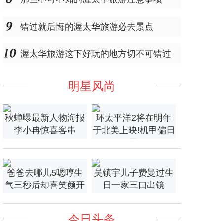
错过就后悔的渥太华旅游必去景点
渥太华旅游这下好玩的地方切不可错过
明星风尚
秋蝉曝最新人物海报
环太平洋2将在明年
李小冉惊喜客串
于北美上映!机甲偏日
风
爸爸去哪儿5嗯哼生
吴镇宇儿子费曼过生
气三秒后却喜笑颜开
日一家三口出镜
今日头条