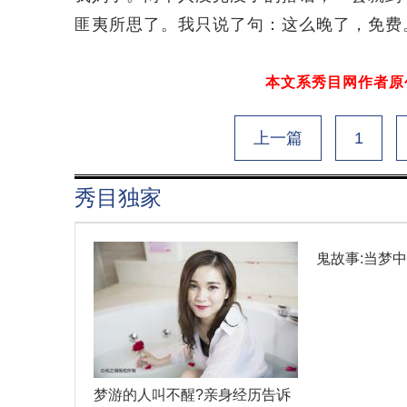
匪夷所思了。我只说了句：这么晚了，免费
本文系秀目网作者原创
上一篇
1
秀目独家
鬼故事:当梦
梦游的人叫不醒?亲身经历告诉