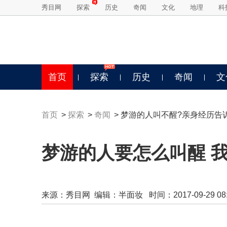
秀目网
探索
历史
奇闻
文化
地理
科
首页
探索
历史
奇闻
文
首页
>
探索
>
奇闻
> 梦游的人叫不醒?亲身经历告
梦游的人要怎么叫醒 
来源：
秀目网
编辑：半面妆 时间：2017-09-29 08:5