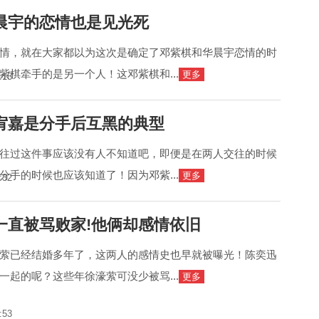
晨宇的恋情也是见光死
情，就在大家都以为这次是确定了邓紫棋和华晨宇恋情的时
紫棋牵手的是另一个人！这邓紫棋和...
更多
:15
宥嘉是分手后互黑的典型
往过这件事应该没有人不知道吧，即便是在两人交往的时候
分手的时候也应该知道了！因为邓紫...
更多
:32
一直被骂败家!他俩却感情依旧
萦已经结婚多年了，这两人的感情史也早就被曝光！陈奕迅
一起的呢？这些年徐濠萦可没少被骂...
更多
:53