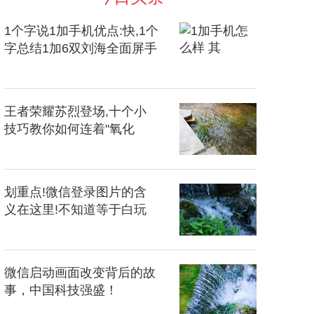
1个字说1加手机优点:快,1个
字总结1加6双刘海全面屏手
机:萌
王者荣耀苏烈登场,十个小
技巧教你如何连着"氧化
钙"对手
划重点!微信登录图片的含
义在这里!不知道等于白玩
了!
微信启动画面改变背后的故
事，中国科技强盛！