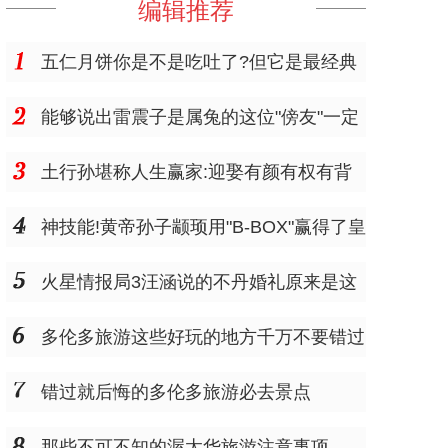
编辑推荐
五仁月饼你是不是吃吐了?但它是最经典
的
能够说出雷震子是属兔的这位"傍友"一定
是个"大仙"
土行孙堪称人生赢家:迎娶有颜有权有背
景的邓婵玉
神技能!黄帝孙子颛顼用"B-BOX"赢得了皇
位
火星情报局3汪涵说的不丹婚礼原来是这
样的
多伦多旅游这些好玩的地方千万不要错过
错过就后悔的多伦多旅游必去景点
那些不可不知的渥太华旅游注意事项