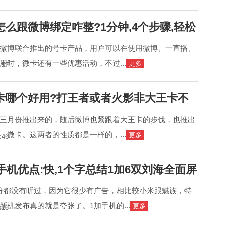
么跟微博绑定咋整?1分钟,4个步骤,轻松
微博联合推出的号卡产品，用户可以在使用微博、一直播、
用时，微卡还有一些优惠活动，不过...
更多
:57
卡哪个好用?打王者或者火影非大王卡不
三月份推出来的，随后微博也紧跟着大王卡的步伐，也推出
—微卡。这两者的性质都是一样的，...
更多
:46
手机优点:快,1个字总结1加6双刘海全面屏
分都没有听过，因为它很少有广告，相比较小米跟魅族，特
新机发布真的就是夸张了。1加手机的...
更多
:16