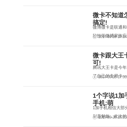
微卡不知道怎
搞定!
微博微卡是联通和
秒拍等微博家族应
2017-09-28 17:14
微卡跟大王
可!
腾讯大王卡是今年
了自己的专用卡—
2017-09-28 17:00
1个字说1加
手机:萌
1加手机相信大部
别是魅族，此次的
2017-09-28 16:33