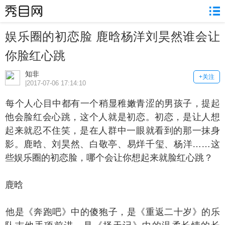
娱乐圈的初恋脸 鹿晗杨洋刘昊然谁会让
你脸红心跳
知非
+关注
|2017-07-06 17:14:10
个人心目中都有一个稍显稚嫩青涩的男孩子，提起
他会脸红会心跳，这个人就是初恋。初恋，是让人想
起来就忍不住笑，是在人群中一眼就看到的那一抹身
影。鹿晗、刘昊然、白敬亭、易烊千玺、杨洋……这
些娱乐圈的初恋脸，哪个会让你想起来就脸红心跳？
鹿晗
是《奔跑吧》中的傻狍子，是《重返二十岁》的乐