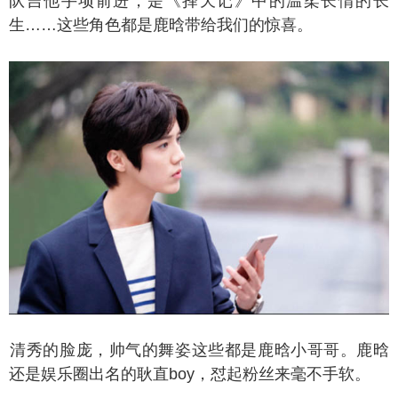
队吉他手项前进，是《择天记》中的温柔长情的长
生……这些角色都是鹿晗带给我们的惊喜。
秀的脸庞，帅气的舞姿这些都是鹿晗小哥哥。鹿晗
还是娱乐圈出名的耿直boy，怼起粉丝来毫不手软。