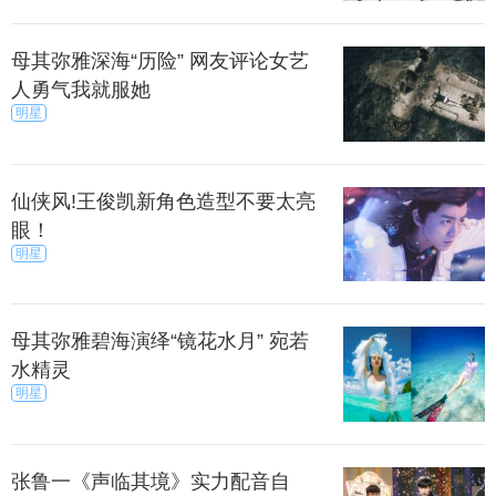
母其弥雅深海“历险” 网友评论女艺
人勇气我就服她
明星
仙侠风!王俊凯新角色造型不要太亮
眼！
明星
母其弥雅碧海演绎“镜花水月” 宛若
水精灵
明星
张鲁一《声临其境》实力配音自