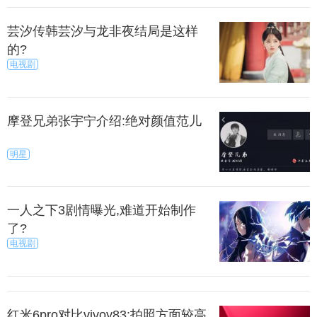
芸汐传韩芸汐与龙非夜结局是这样
的?
电视剧
摩登兄弟张宇宁介绍:绝对颜值范儿
明星
一人之下3剧情曝光,难道开始制作
了?
电视剧
红米6pro对比vivoy83:拍照方面较高