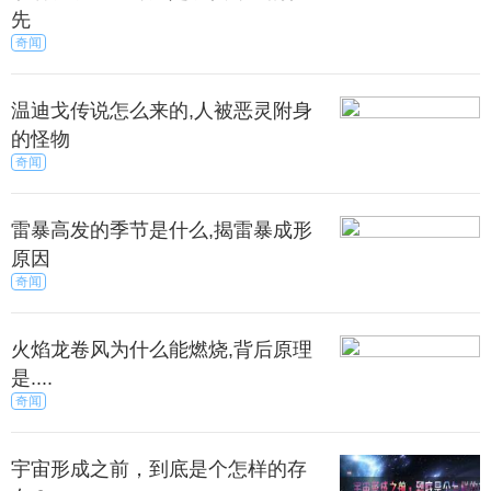
这样的住宅将会有模拟太阳能照明，或是已被折射多
先
次自然光。
奇闻
壁也将需要10至12英尺厚，以防止宇宙射线危害人
温迪戈传说怎么来的,人被恶灵附身
类，我们也可以通过6英尺钢和双气锁定入口。
的怪物
奇闻
雷暴高发的季节是什么,揭雷暴成形
不过火星是除了地球外，最有可能成为人类的居
原因
住的行星。因为火星与地球距太阳的距离相近且它们
奇闻
的体积也相差不大，还有火星拥有与地球类似的大气
层，虽然它的含氧量十分稀少，但是可通过改造而达
火焰龙卷风为什么能燃烧,背后原理
到与地球拥有同样的含氧量。
是....
奇闻
外，火星两极上存在固态水，甚至还存在液态水。
所以想要移民到火星上的朋友不要绝望，因为经过改
宇宙形成之前，到底是个怎样的存
造后，火星有可能会成为人类居住的星球。