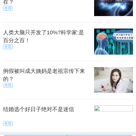
在？
来源：尚之潮
秀目网 /
探索 /
奇闻
奇闻
人类大脑只开发了10%?科学家:是
百分之百！
奇闻
例假被叫成大姨妈是老祖宗传下来
的？
奇闻
结婚选个好日子绝对不是迷信
奇闻