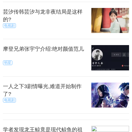
外，还有两大原因致使人类不能在火星上生存，一
是：火星大气没有足够的氧气浓度；二是：火星上没
芸汐传韩芸汐与龙非夜结局是这样
有大量可供人类利用的液态水。所以，目前为止，火
的?
星并不适合人类居住。
电视剧
是，国家地理杂志推出了有史以来第一个火星
showhome，给地球人讲诉在这个红色星球上如何生
摩登兄弟张宇宁介绍:绝对颜值范儿
活。火星是太阳系中人类最为熟悉的地方之一，它的
明星
昼夜更替周期大约24小时，拥有山脉，山谷，还有液
态水。与地球有很多相似之处。
一人之下3剧情曝光,难道开始制作
中描述到了使用回收航天器部件和火星土壤盖房
了?
子。家里的厨房和卧室则用微波砖进行区分，不论如
电视剧
何，核心就是利于人类生存。
果想要在月球上修建房子，大部分建筑也只能被修
建在地下，利用隧道相连，当然，房屋不会有窗户，
学者发现龙王鲸竟是现代鲸鱼的祖