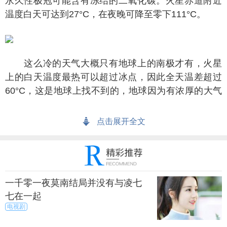
永久性极冠可能含有冻结的二氧化碳。火星赤道附近
温度白天可达到27°C，在夜晚可降至零下111°C。
这么冷的天气大概只有地球上的南极才有，火星
上的白天温度最热可以超过冰点，因此全天温差超过
60°C，这是地球上找不到的，地球因为有浓厚的大气
层及微量的二氧化碳所造成的温室效应，所以地球才
适合生物居住。
点击展开全文
星上则没有这样的条件，十几亿年前火星可能和地
球一样温暖，大量的水份曾经在火星地表流动，不知
什么原因，火星表面失去了大部份水份及大气，成为
一千零一夜莫南结局并没有与凌七
今日寒冷的星球。
七在一起
电视剧
了上述说到的火星气候环境不合适人类生产活动