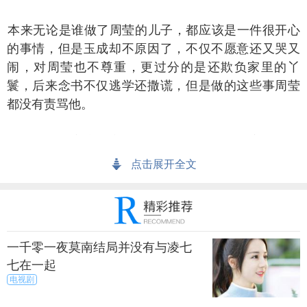
来无论是谁做了周莹的儿子，都应该是一件很开心
的事情，但是玉成却不原因了，不仅不愿意还又哭又
闹，对周莹也不尊重，更过分的是还欺负家里的丫
鬟，后来念书不仅逃学还撒谎，但是做的这些事周莹
都没有责骂他。
成进了吴家东院之后，周莹便给他改了名字叫吴怀
先，字念昔。吴怀先这个名字是当初周莹和吴聘一起
点击展开全文
商量好的，当初周莹和吴聘成亲以后吴聘说如果以后
等有了孩子就给他取名叫吴怀先，周莹一直记得。
然一开始的时候周莹和怀先的关系并不好，但是周
一千零一夜莫南结局并没有与凌七
莹确实是把怀先当成了自己的儿子，怀先后来和东院
七在一起
的老夫人吵了一架后离家出走，周莹找到他的时候没
电视剧
想到怀先竟然被狼追赶。