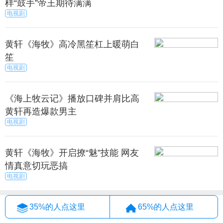
样“鼓手”帝王期待满满
电视剧
黄轩《海牧》高冷黑笙杠上暖萌白
笙
电视剧
《海上牧云记》播放口碑并肩比高
黄轩再造爆款男主
电视剧
黄轩《海牧》开启撩“魅”技能 网友
情真意切玩恶搞
电视剧
35%的人点这里
65%的人点这里