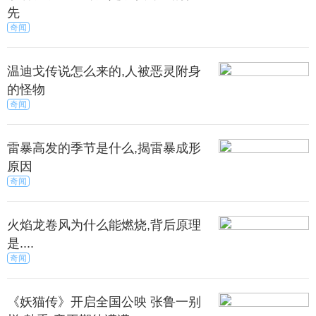
本来是唯一比较欣慰的事情了，最后孩子还没有了。
先
奇闻
周莹又要担起重振吴家东风的重任，就算心里苦表
面也要看起来很坚强。
温迪戈传说怎么来的,人被恶灵附身
的怪物
多人说这样的剧情设定，周莹未免有点太惨了，但
奇闻
其实这就是历史上真正的周莹所经历的事情。
雷暴高发的季节是什么,揭雷暴成形
悉，历史中的周莹和吴聘是有一个孩子的，不过是
原因
女儿，但是出生没多久夭折了，这比电视剧中的周莹
奇闻
还要惨，后来周莹也是认了玉成做继子，改名为吴怀
先，这个剧情是设定其实就是为了还原历史。
火焰龙卷风为什么能燃烧,背后原理
来源：秀目网
秀目网 /
娱乐 /
电视剧
是....
奇闻
《妖猫传》开启全国公映 张鲁一别