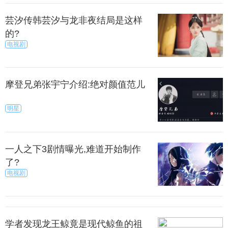
芸汐传韩芸汐与龙非夜结局是这样
的?
电视剧
莹为了救怀先，不仅被狼咬了，在山上摔了下去，
怀先虽然小，但是周莹对他的这份情却深深的感动了
他，最后和周莹的关系得到了缓和，两人就像亲生母
摩登兄弟张宇宁介绍:绝对颜值范儿
子一般。
明星
实周莹和玉成的缘分早就有了的，有一集是周莹给
吴家的老夫人过生日，那时候玉成还是一个在襁褓中
的小婴儿，周莹看到玉成就忍不住想抱一下，估计那
一人之下3剧情曝光,难道开始制作
时候周莹就已经很喜欢这个孩子了。
了?
电视剧
剧中虽然周莹好几次有死里逃生，看起来是幸运
的，但其实周莹是最苦的，就拿孩子这件事来说吧，
吴聘的本来就让她备受打击了，得知和吴聘有个孩子
学者发现龙王鲸竟是现代鲸鱼的祖