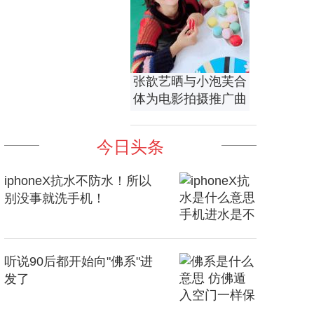
张歆艺晒与小泡芙合
体为电影拍摄推广曲
MV
今日头条
iphoneX抗水不防水！所以
别没事就洗手机！
听说90后都开始向"佛系"进
发了