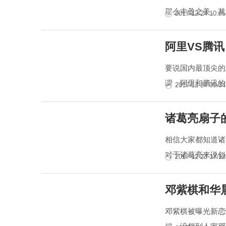
那么丰盈之美。其
2017-12-24 10:05
阿里VS腾
要说国内最顶尖的
调，阿里和腾讯的竞
2017-12-24 09:34
诸葛亮扇子
相信大家都知道诸
对于诸葛亮来说似
2017-12-23 17:12
邓紫棋和华
邓紫棋被曝光新恋