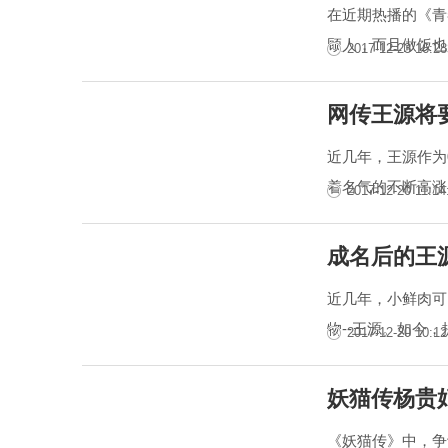
在近期热播的《青
顾人，而且做饭也
2017-12-23 16:28
网传王源将
近几年，王源作为
着名气的不断高涨
2017-12-20 11:14
成名后的王
近几年，小鲜肉可
物--王源。如今，
2017-12-20 10:12
妖猫传杨贵
《妖猫传》中，争