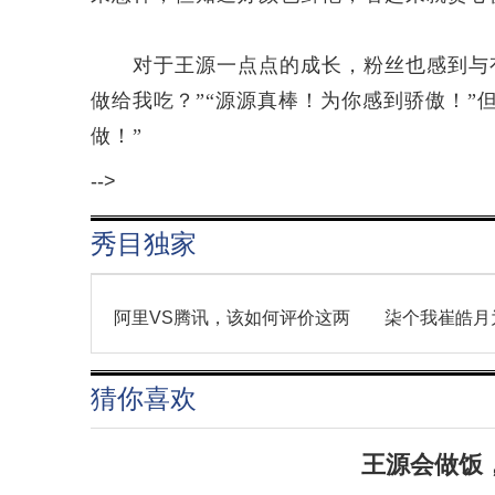
对于王源一点点的成长，粉丝也感到与有
做给我吃？”“源源真棒！为你感到骄傲！”
做！”
-->
秀目独家
阿里VS腾讯，该如何评价这两
柒个我崔皓月
家
猜你喜欢
王源会做饭