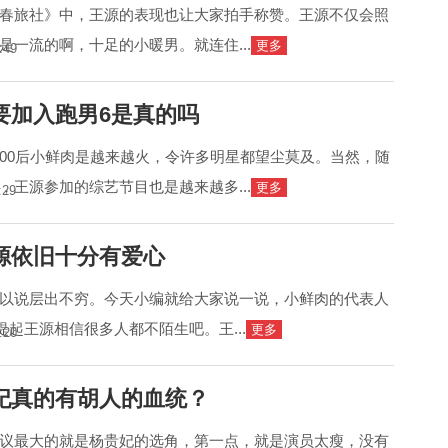
春旅社》中，王源的表现也让大家拍手称赞。王源不仅会照
是一流的啊，十足的小暖男。就连住...
更多
:49
要加入跑男6是真的吗
00后小鲜肉是越来越火，令许多明星都望尘莫及。当然，随
，王源参加的综艺节目也是越来越多...
更多
:29
源依旧十分有爱心
以说层出不穷。今天小编就给大家说一说，小鲜肉的代表人
提起王源相信很多人都不陌生吧。王...
更多
:20
妃真的有胡人的血统？
议最大的就是杨贵妃的选角，第一点，就是演员太瘦，没有