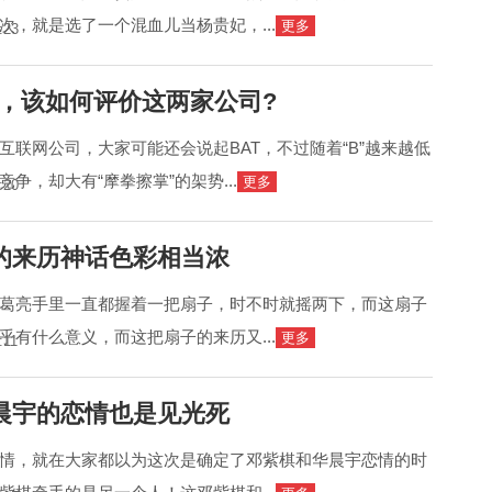
次，就是选了一个混血儿当杨贵妃，...
更多
:23
讯，该如何评价这两家公司?
互联网公司，大家可能还会说起BAT，不过随着“B”越来越低
争，却大有“摩拳擦掌”的架势...
更多
:20
的来历神话色彩相当浓
葛亮手里一直都握着一把扇子，时不时就摇两下，而这扇子
乎有什么意义，而这把扇子的来历又...
更多
:11
晨宇的恋情也是见光死
情，就在大家都以为这次是确定了邓紫棋和华晨宇恋情的时