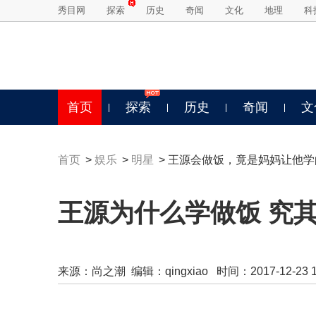
秀目网
探索
历史
奇闻
文化
地理
科
首页
探索
历史
奇闻
文
首页
>
娱乐
>
明星
> 王源会做饭，竟是妈妈让他学
王源为什么学做饭 究
来源：
尚之潮
编辑：qingxiao 时间：2017-12-23 16