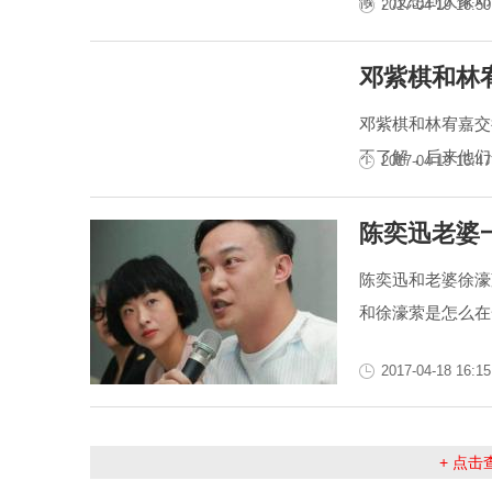
候，没想到人家邓
2017-04-19 16:50
邓紫棋和林
邓紫棋和林宥嘉交
不了解，后来他们
2017-04-19 16:47
陈奕迅老婆
陈奕迅和老婆徐濠
和徐濠萦是怎么在
2017-04-18 16:15
+ 点