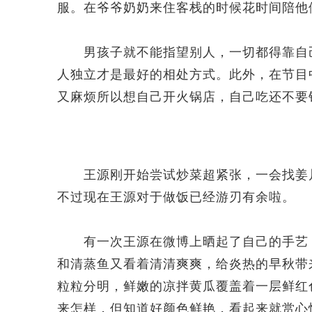
服。在爷爷奶奶来住客栈的时候花时间陪他
男孩子就不能指望别人，一切都得靠自己
人独立才是最好的相处方式。此外，在节目
又麻烦所以想自己开火锅店，自己吃还不要
王源刚开始尝试炒菜超紧张，一会找姜片
不过现在王源对于做饭已经游刃有余啦。
有一次王源在微博上晒起了自己的手艺：
和清蒸鱼又看着清清爽爽，给炎热的早秋带
粒粒分明，鲜嫩的凉拌黄瓜覆盖着一层鲜红
来怎样，但知道好颜色鲜艳，看起来就赏心