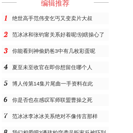
编辑推荐
绝世高手范伟变乞丐又变卖片大叔
范冰冰和张钧甯关系好着呢!别瞎操心了
你能看到神偷奶爸3中有几枚彩蛋呢
夏至未至收官在即你想留住哪个人
博人传第14集片尾曲一手资料在此
你是否也在感叹军师联盟曹操之死
范冰冰李冰冰关系绝对不像传言那样
我们相爱吧3潘玮柏突袭吴昕家反被吓到