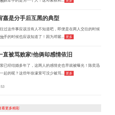
紫棋牵手的是另一个人！这邓紫棋和...
更多
:15
宥嘉是分手后互黑的典型
往过这件事应该没有人不知道吧，即便是在两人交往的时候
分手的时候也应该知道了！因为邓紫...
更多
:32
一直被骂败家!他俩却感情依旧
萦已经结婚多年了，这两人的感情史也早就被曝光！陈奕迅
一起的呢？这些年徐濠萦可没少被骂...
更多
:53
击查看更多精彩