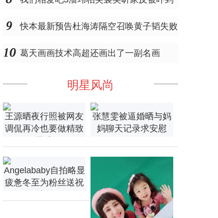
快本最新预告杜海涛隔空召唤黄子韬失败
葛天画画技术高超还画出了一副名画
明星风尚
王源晒夜行照被网友
张慧雯被逼婚晒与妈
调侃再冷也要做精致
妈聊天记录求安慰
男孩
Angelababy自拍略显
疲惫冬至为粉丝送祝
福