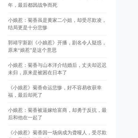
年，最后都因战争而死
小娘惹：菊香虽是黄家二小姐，却受尽欺凌，
结局更是十分悲惨
郭靖宇新剧《小娘惹》开播，剧名令人疑惑，
原来“娘惹”是这个意思
小娘惹：菊香与山本洋介结婚后，丈夫却迟迟
未归，原来是被困在日本了
《小娘惹》菊香命运悲惨，好不容易收获幸
福，最后却死了
小娘惹：菊香被逼嫁给富商，却勇于反抗，最
后和他在一起了
《小娘惹》菊香因一场病成为聋哑人，受尽欺