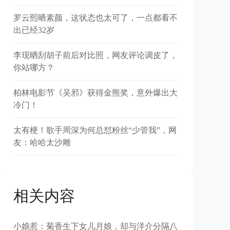
罗云熙晒素颜，这状态也太可了，一点都看不
出已经32岁
李现晒刮胡子前后对比照，网友评论调皮了，
你站哪方？
柏林电影节《吴邪》获得金熊奖，意外爆出大
冷门！
太有梗！歌手周深为何总怼粉丝“少管我”，网
友：哈哈太沙雕
相关内容
小娘惹：菊香生下女儿月娘，却与洋介分隔八