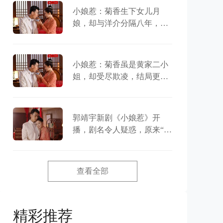
小娘惹：菊香生下女儿月
娘，却与洋介分隔八年，最
后都因战争而死
小娘惹：菊香虽是黄家二小
姐，却受尽欺凌，结局更是
十分悲惨
郭靖宇新剧《小娘惹》开
播，剧名令人疑惑，原来“娘
惹”是这个意思
查看全部
精彩推荐