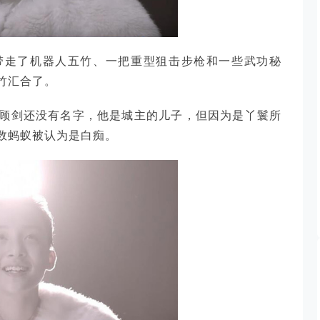
带走了机器人五竹、一把重型狙击步枪和一些武功秘
竹汇合了。
顾剑还没有名字，他是城主的儿子，但因为是丫鬟所
数蚂蚁被认为是白痴。