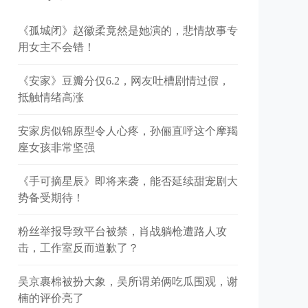
《孤城闭》赵徽柔竟然是她演的，悲情故事专
用女主不会错！
《安家》豆瓣分仅6.2，网友吐槽剧情过假，
抵触情绪高涨
安家房似锦原型令人心疼，孙俪直呼这个摩羯
座女孩非常坚强
《手可摘星辰》即将来袭，能否延续甜宠剧大
势备受期待！
粉丝举报导致平台被禁，肖战躺枪遭路人攻
击，工作室反而道歉了？
吴京裹棉被扮大象，吴所谓弟俩吃瓜围观，谢
楠的评价亮了