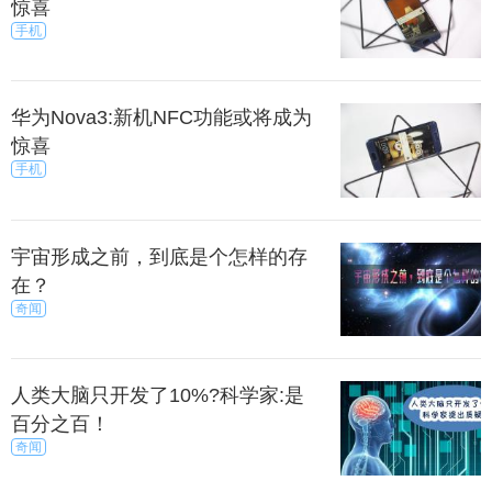
惊喜
手机
华为Nova3:新机NFC功能或将成为
惊喜
手机
宇宙形成之前，到底是个怎样的存
在？
奇闻
人类大脑只开发了10%?科学家:是
百分之百！
奇闻