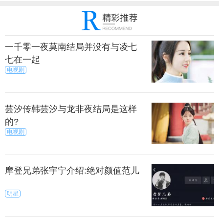
一千零一夜莫南结局并没有与凌七
七在一起
电视剧
芸汐传韩芸汐与龙非夜结局是这样
的?
电视剧
摩登兄弟张宇宁介绍:绝对颜值范儿
明星