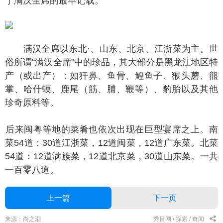
于满汉全席的最早记载。
满汉全席以东北·、山东、北京、江浙菜为主。世
俗所谓“满汉全席”中的珍品，其大部分是黑龙江地区特
产（或出产）：如犴鼻、鱼骨、鳇鱼子、猴头蘑、熊
掌、哈什蟆、鹿尾（筋、脯、鞭等）、豹胎以及其他
珍奇原料等。
来闽粤等地的菜肴也依次出现在巨型宴席之上。南
菜54道：30道江浙菜，12道闽菜，12道广东菜。北菜
54道：12道满族菜，12道北京菜，30道山东菜。一共
一百零八道。
上一篇
下一页
来源：尚之潮
秀目网 /
探索 /
奇闻