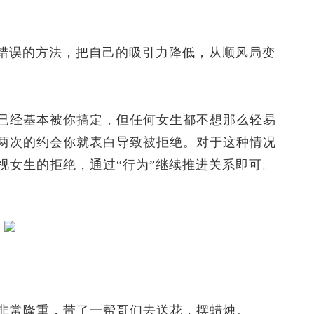
错误的方法，把自己的吸引力降低，从顺风局变
经基本被你搞定，但任何女生都不想那么轻易
两次的约会你就表白导致被拒绝。对于这种情况
视女生的拒绝，通过“行为”继续推进关系即可。
常隆重，带了一帮哥们去送花，摆蜡烛。