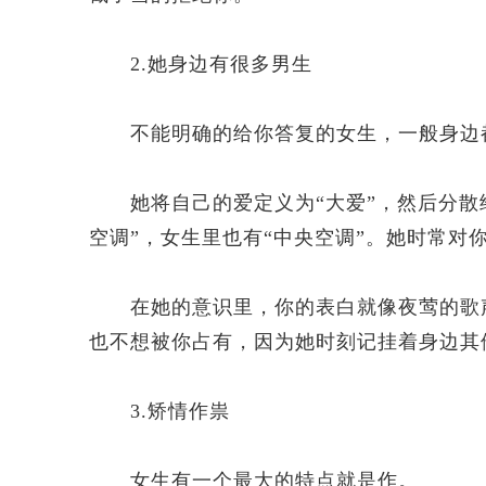
2.她身边有很多男生
不能明确的给你答复的女生，一般身边
她将自己的爱定义为“大爱”，然后分散给
空调”，女生里也有“中央空调”。她时常对
在她的意识里，你的表白就像夜莺的歌声
也不想被你占有，因为她时刻记挂着身边其
3.矫情作祟
女生有一个最大的特点就是作。