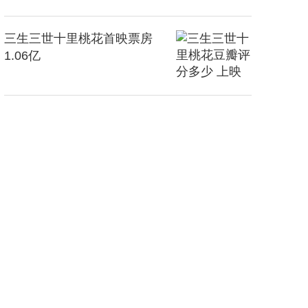
三生三世十里桃花首映票房
1.06亿