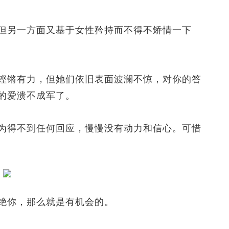
另一方面又基于女性矜持而不得不矫情一下
锵有力，但她们依旧表面波澜不惊，对你的答
的爱溃不成军了。
得不到任何回应，慢慢没有动力和信心。可惜
你，那么就是有机会的。