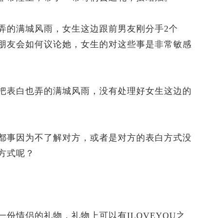
的满城风雨，女生这边跟前男友刚分手2个
朋友会如何议论她，女生的对这些事是非常敏感
表白也弄的满城风雨，没有处理好女生这边的
事因为不了解对方，或者是对方的表白方式没
方式呢？
情侣的礼物，礼物上可以有ILOVEYOU之