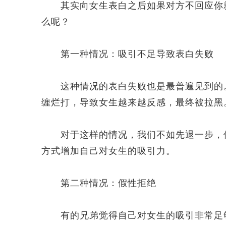
其实向女生表白之后如果对方不回应你就
么呢？
第一种情况：吸引不足导致表白失败
这种情况的表白失败也是最普遍见到的。
缠烂打，导致女生越来越反感，最终被拉黑
对于这样的情况，我们不如先退一步，保
方式增加自己对女生的吸引力。
第二种情况：假性拒绝
有的兄弟觉得自己对女生的吸引非常足够