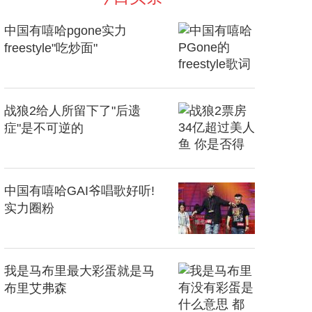
中国有嘻哈pgone实力
freestyle"吃炒面"
战狼2给人所留下了"后遗
症"是不可逆的
中国有嘻哈GAI爷唱歌好听!
实力圈粉
我是马布里最大彩蛋就是马
布里艾弗森