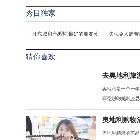
秀目独家
汪东城和唐禹哲:最好的朋友莫
失恋令人痛苦
猜你喜欢
去奥地利旅
奥地利是一个一年
有不同的风采。奥地
2017-08-17 15:25
奥地利购物
奥地利精湛的艺品