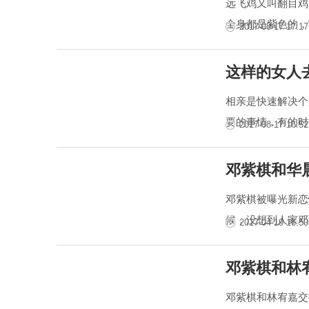
远飞鸡又叫翻目鸡
全身都是紫色的，
2017-08-17 17:17
这样的女人
相亲是快速解决个
要的事情，有的时
2017-08-17 16:52
邓紫棋和华
邓紫棋被曝光新恋
候，没想到人家邓
2017-04-19 16:50
邓紫棋和林
邓紫棋和林宥嘉交