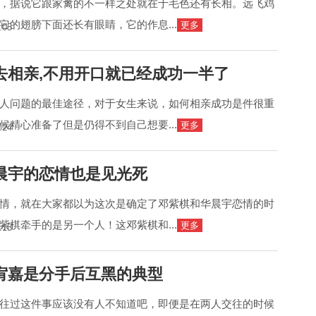
，据说它跟家禽的不一样之处就在于毛色还有长相。远飞鸡
它的翅膀下面还长有眼睛，它的作息...
更多
:05
去相亲,不用开口就已经成功一半了
人问题的最佳途径，对于女生来说，如何相亲成功是件很重
候精心准备了但是仍得不到自己想要...
更多
:24
晨宇的恋情也是见光死
情，就在大家都以为这次是确定了邓紫棋和华晨宇恋情的时
紫棋牵手的是另一个人！这邓紫棋和...
更多
:15
宥嘉是分手后互黑的典型
往过这件事应该没有人不知道吧，即便是在两人交往的时候