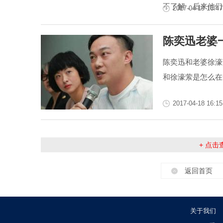
不了解，后来他们
2017-04-19 16:47
陈奕迅老婆
陈奕迅和老婆徐濠
和徐濠萦是怎么在
2017-04-18 16:15
+ 点
返回首页
关于我们