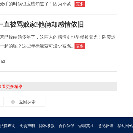
分手的时候也应该知道了！因为邓紫...
更多
:32
一直被骂败家!他俩却感情依旧
萦已经结婚多年了，这两人的感情史也早就被曝光！陈奕迅
一起的呢？这些年徐濠萦可没少被骂...
更多
:53
击查看更多精彩
返回探索
法律声明
免责声明
隐私条款
合作伙伴
诚聘英才
意见反馈
移动网站