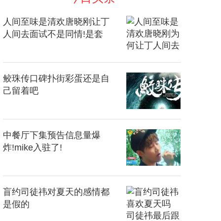
人间至味是清欢唐晓刚让丁
人间去面试不是同情!是套
路!
鲛珠传口碑扑街彩蛋还是自
己留着吧
中餐厅下集预告信息量爆
炸!mike入驻了!
盲约司徒祎对夏天的感情都
是假的