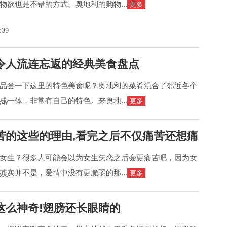
物欲也是不错的方式。奥地利的购物...
更多
:39
令人流连忘返的经典美食盘点
品尝一下这里的特色美食呢？奥地利的菜肴混合了邻近各个
成一体，非常有自己的特色。来奥地...
更多
:47
苦的这些的理由,看完之后不仅痛苦还想痛
女生？很多人可能会以为女生失恋之后会更痛苦吧，因为女
其实并不是，爱情中没有更脆弱的那...
更多
:50
这么神奇!翅膀还长眼睛的