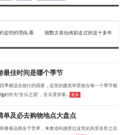
的这些的理由,看
细数古装仙侠剧走过的这十多年
游最佳时间是哪个季节
四季都适合旅行的国家，这里的建筑和景致在每一个季节都
利作为“音乐之国”，音乐贯穿着...
更多
:36
清单及必去购物地点大盘点
和奢侈品闻名于世界，来奥地利感受过这里的风景名胜之后