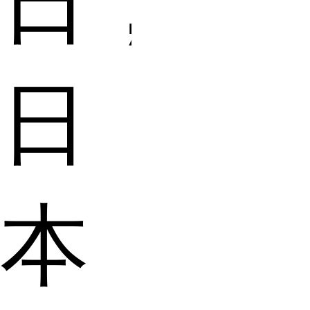
日，
日
本