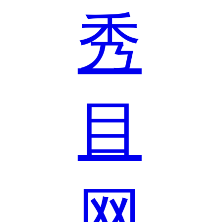
秀
目
网