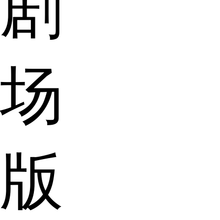
剧
场
版