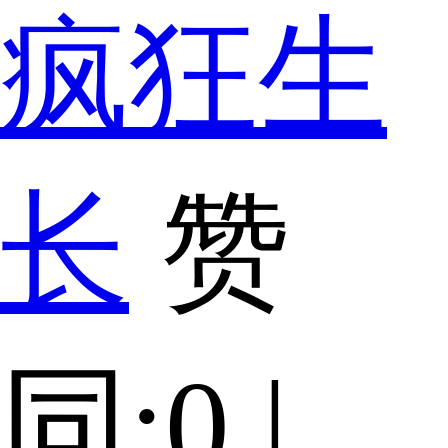
疯狂生
长
赞
同:0 |