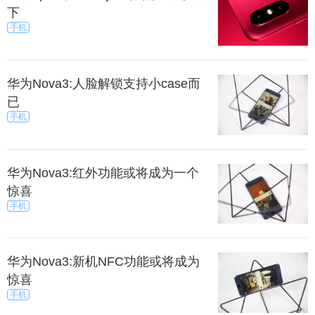
下
手机
华为Nova3:人脸解锁支持小case而
已
手机
华为Nova3:红外功能或将成为一个
惊喜
手机
华为Nova3:新机NFC功能或将成为
惊喜
手机