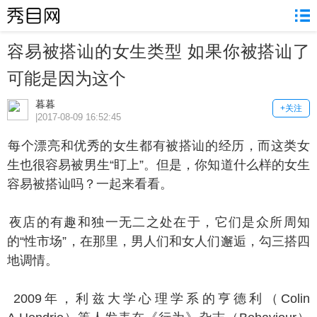
容易被搭讪的女生类型 如果你被搭讪了
可能是因为这个
暮暮
+关注
|2017-08-09 16:52:45
个漂亮和优秀的女生都有被搭讪的经历，而这类女
生也很容易被男生“盯上”。但是，你知道什么样的女生
容易被搭讪吗？一起来看看。
店的有趣和独一无二之处在于，它们是众所周知
的“性市场”，在那里，男人们和女人们邂逅，勾三搭四
地调情。
009年，利兹大学心理学系的亨德利（Colin