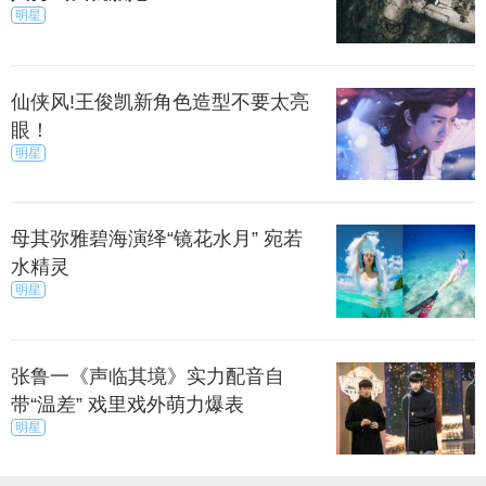
明星
仙侠风!王俊凯新角色造型不要太亮
眼！
明星
母其弥雅碧海演绎“镜花水月” 宛若
水精灵
明星
张鲁一《声临其境》实力配音自
带“温差” 戏里戏外萌力爆表
明星