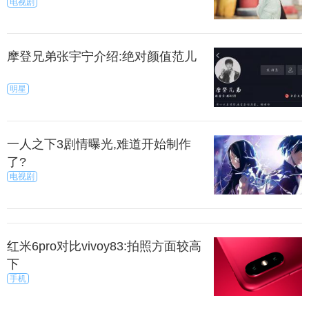
电视剧
摩登兄弟张宇宁介绍:绝对颜值范儿
明星
一人之下3剧情曝光,难道开始制作
了?
电视剧
红米6pro对比vivoy83:拍照方面较高
下
手机